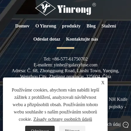
Domov
O Yinrong
produkty
Blog
Stažení
Odeslat dotaz
Kontaktujte nás
Tel:
+86-577-61750702
E-mailem:
yinhe@galaxyfuse.com
Adresa:
Č. 68, Zhongguang Road, Liushi Town, Yueqing,
Wenzhou City, Zhejiang provincie, 325604, Čína
X
Používáme cookies, abychom vám nabídli lepší
zážitek z prohlížení, analyzovali návštěvnost
Copyright © 2023 Zhejiang Galaxy Fuse Co., Ltd. - AC NH Knife
webu a přizpůsobili obsah. Používáním tohoto
Blade HRC pojistka, AC průmyslová pojistka, NH Typ pojistky -
webu souhlasíte s naším používáním souborů
všechna práva vyhrazena
cookie.
Zásady ochrany osobních údajů
Links
Sitemap
RSS
XML
Zásady ochrany osobních údajů