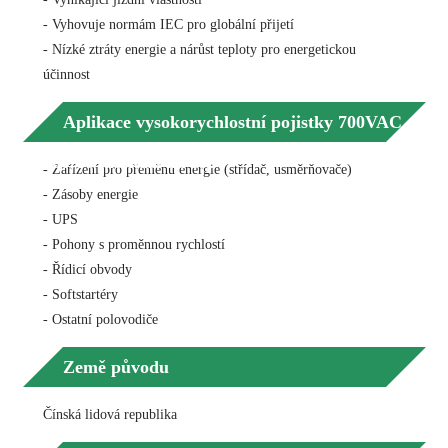
- Vyhovuje normám IEC pro globální přijetí
- Nízké ztráty energie a nárůst teploty pro energetickou
účinnost
Aplikace vysokorychlostní pojistky 700VAC
100A s montáží na čep
- Zařízení pro přeměnu energie (střídač, usměrňovače)
- Zásoby energie
- UPS
- Pohony s proměnnou rychlostí
- Řídicí obvody
- Softstartéry
- Ostatní polovodiče
Země původu
Čínská lidová republika