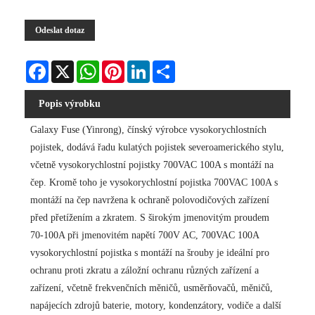
Odeslat dotaz
Facebook
X
WhatsApp
Pinterest
LinkedIn
Share
Popis výrobku
Galaxy Fuse (Yinrong), čínský výrobce vysokorychlostních
pojistek, dodává řadu kulatých pojistek severoamerického stylu,
včetně vysokorychlostní pojistky 700VAC 100A s montáží na
čep. Kromě toho je vysokorychlostní pojistka 700VAC 100A s
montáží na čep navržena k ochraně polovodičových zařízení
před přetížením a zkratem. S širokým jmenovitým proudem
70-100A při jmenovitém napětí 700V AC, 700VAC 100A
vysokorychlostní pojistka s montáží na šrouby je ideální pro
ochranu proti zkratu a záložní ochranu různých zařízení a
zařízení, včetně frekvenčních měničů, usměrňovačů, měničů,
napájecích zdrojů baterie, motory, kondenzátory, vodiče a další