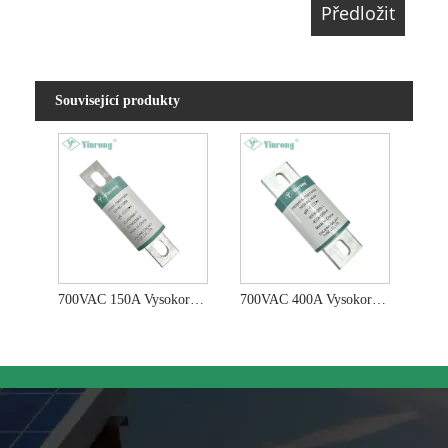
Související produkty
700VAC 150A Vysokorychlostní pojistka s montáží na čep
700VAC 400A Vysokorychlostní pojistka s montáží na čep