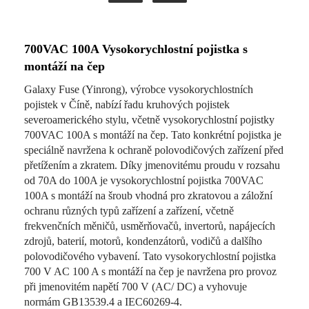
700VAC 100A Vysokorychlostní pojistka s
montáží na čep
Galaxy Fuse (Yinrong), výrobce vysokorychlostních
pojistek v Číně, nabízí řadu kruhových pojistek
severoamerického stylu, včetně vysokorychlostní pojistky
700VAC 100A s montáží na čep. Tato konkrétní pojistka je
speciálně navržena k ochraně polovodičových zařízení před
přetížením a zkratem. Díky jmenovitému proudu v rozsahu
od 70A do 100A je vysokorychlostní pojistka 700VAC
100A s montáží na šroub vhodná pro zkratovou a záložní
ochranu různých typů zařízení a zařízení, včetně
frekvenčních měničů, usměrňovačů, invertorů, napájecích
zdrojů, baterií, motorů, kondenzátorů, vodičů a dalšího
polovodičového vybavení. Tato vysokorychlostní pojistka
700 V AC 100 A s montáží na čep je navržena pro provoz
při jmenovitém napětí 700 V (AC/ DC) a vyhovuje
normám GB13539.4 a IEC60269-4.