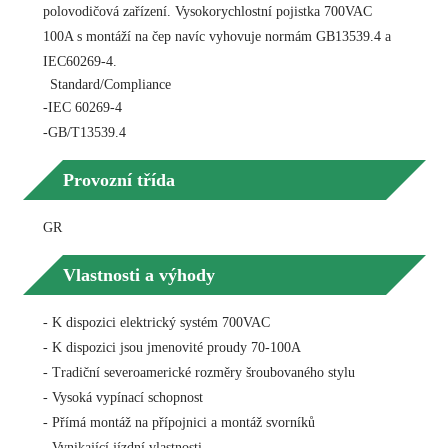
polovodičová zařízení. Vysokorychlostní pojistka 700VAC
100A s montáží na čep navíc vyhovuje normám GB13539.4 a
IEC60269-4.
Standard/Compliance
-IEC 60269-4
-GB/T13539.4
Provozní třída
GR
Vlastnosti a výhody
- K dispozici elektrický systém 700VAC
- K dispozici jsou jmenovité proudy 70-100A
- Tradiční severoamerické rozměry šroubovaného stylu
- Vysoká vypínací schopnost
- Přímá montáž na přípojnici a montáž svorníků
- Vynikající jízdní vlastnosti