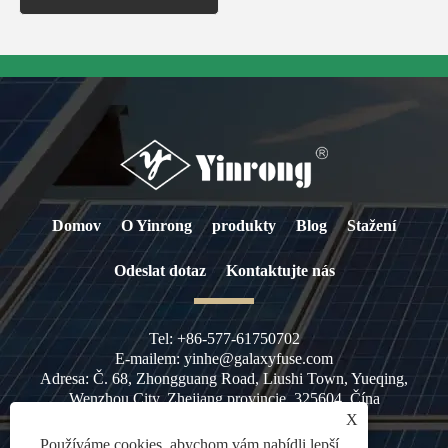
Domov
O Yinrong
produkty
Blog
Stažení
Odeslat dotaz
Kontaktujte nás
Tel:
+86-577-61750702
E-mailem:
yinhe@galaxyfuse.com
Adresa:
Č. 68, Zhongguang Road, Liushi Town, Yueqing,
Wenzhou City, Zhejiang provincie, 325604, Čína
X
Používáme cookies, abychom vám nabídli lepší