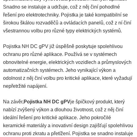
Snadno se instaluje a udržuje, což z něj činí pohodlné
řešení pro elektrotechniky. Pojistka je také kompatibilní se
širokou škálou rozvaděčů a ovládacích panelů, což z ní činí
všestrannou volbu pro různé typy elektrických systémů.
Pojistka NH DC gPV již úspěšně poskytuje spolehlivou
ochranu pro různé aplikace. Používá se v systémech
obnovitelné energie, elektrických vozidlech a průmyslových
automatizačních systémech. Jeho vynikající výkon a
odolnost z něj činí volbu pro kritické aplikace, které vyžadují
nepřetržité napájení.
Na závěr,
Pojistka NH DC gPV
je špičkový produkt, který
nabízí zvýšený výkon a dlouhou životnost, což z něj činí
ideální řešení pro kritické aplikace. Jeho pokročilé
keramické materiály a inovativní design zajišťují spolehlivou
ochranu proti zkratu a přetížení. Pojistka se snadno instaluje