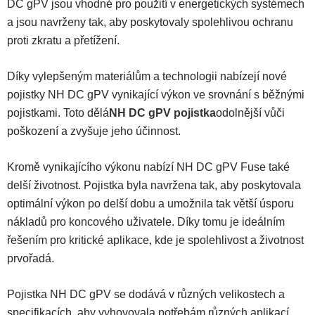
DC gPV jsou vhodné pro použití v energetických systémech
a jsou navrženy tak, aby poskytovaly spolehlivou ochranu
proti zkratu a přetížení.
Díky vylepšeným materiálům a technologii nabízejí nové
pojistky NH DC gPV vynikající výkon ve srovnání s běžnými
pojistkami. Toto dělá
NH DC gPV pojistka
odolnější vůči
poškození a zvyšuje jeho účinnost.
Kromě vynikajícího výkonu nabízí NH DC gPV Fuse také
delší životnost. Pojistka byla navržena tak, aby poskytovala
optimální výkon po delší dobu a umožnila tak větší úsporu
nákladů pro koncového uživatele. Díky tomu je ideálním
řešením pro kritické aplikace, kde je spolehlivost a životnost
prvořadá.
Pojistka NH DC gPV se dodává v různých velikostech a
specifikacích, aby vyhovovala potřebám různých aplikací.